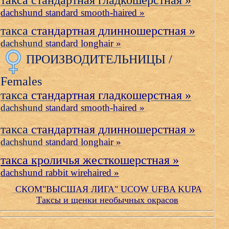
такса стандартная гладкошерстная »
dachshund standard smooth-haired »
такса
стандартная длинношерстная »
dachshund
standard longhair »
ПРОИЗВОДИТЕЛЬНИЦЫ /
Females
такса
стандартная гладкошерстная »
dachshund
standard smooth-haired »
такса
стандартная длинношерстная »
dachshund
standard longhair »
такса кроличья жесткошерстная »
dachshund rabbit wirehaired »
СКОМ"ВЫСШАЯ ЛИГА" UCOW UFBA KUPA
Таксы и щенки необычных окрасов