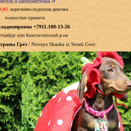
дители и однопометники ⇒
ДАЖЕ
коричнево-подпалая девочка
полностью привита
ладимировна +7911.100-13-26
тербург или Кингисеппский р-он
Страны Грез
/ Novaya Skazka iz Strani Grez