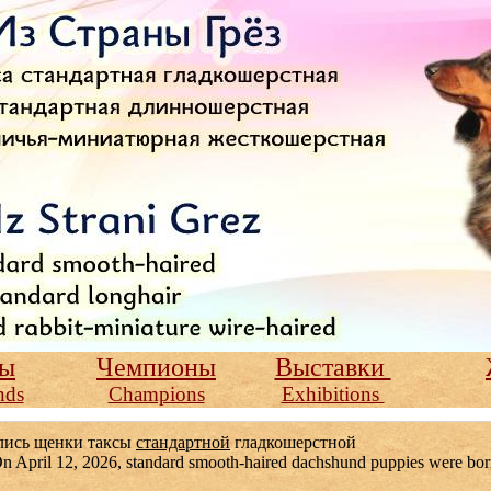
сы
Чемпионы
Выставки
nds
Champions
Exhibitions
лись щенки таксы
стандартной
гладкошерстной
rd smooth-haired dachshund puppies were bor