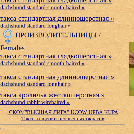
такса стандартная гладкошерстная »
dachshund standard smooth-haired »
такса
стандартная длинношерстная »
dachshund
standard longhair »
ПРОИЗВОДИТЕЛЬНИЦЫ /
Females
такса
стандартная гладкошерстная »
dachshund
standard smooth-haired »
такса
стандартная длинношерстная »
dachshund
standard longhair »
такса кроличья жесткошерстная »
dachshund rabbit wirehaired »
СКОМ"ВЫСШАЯ ЛИГА" UCOW UFBA KUPA
Таксы и щенки необычных окрасов