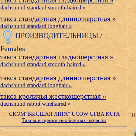
такса стандартная гладкошерстная »
dachshund standard smooth-haired »
такса
стандартная длинношерстная »
dachshund
standard longhair »
ПРОИЗВОДИТЕЛЬНИЦЫ /
Females
такса
стандартная гладкошерстная »
dachshund
standard smooth-haired »
такса
стандартная длинношерстная »
dachshund
standard longhair »
такса кроличья жесткошерстная »
dachshund rabbit wirehaired »
СКОМ"ВЫСШАЯ ЛИГА" UCOW UFBA KUPA
П
Таксы и щенки необычных окрасов